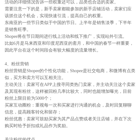
活动的详细情况告诉一些权重还可以，品类也合适的卖家。
需要注意一下的是，新手卖家都能参加的新手店铺活动，卖家们应
该抓住这个机会，实现快速引流，提高自己的权重。
东南亚的一些节日类似于中国的节日。上半年是销售淡季，下半年
是销售旺季。
Shopee将在节日期间进行线上活动和线下推广，实现站外引流。
比如6月是马来西亚和印度尼西亚的斋月，和中国的春节一样重要，
因此平台在这个时间段会有较大幅度的流量增长。
4、粉丝营销
粉丝营销是Shopee的个性化功能，Shopee是社交电商，和微博有点类
似，买方和卖方可以互相关注。
主动关注：卖家可在APP上搜寻同类热门卖家，并主动关注这个卖家
及其现有粉丝，这样被回粉几率比较大，同时也能增加曝光，目前
粉丝上限目前为5000个；
买家互动圈粉：重视每一次和买家进行沟通的机会，及时回复聊聊
信息，提高顾客转化和留存；
粉丝优惠：卖家可鼓励买家为其产品点赞或者关注店铺，并在下次
购买时给予折扣或礼品作为奖励。
关注粉丝的优点