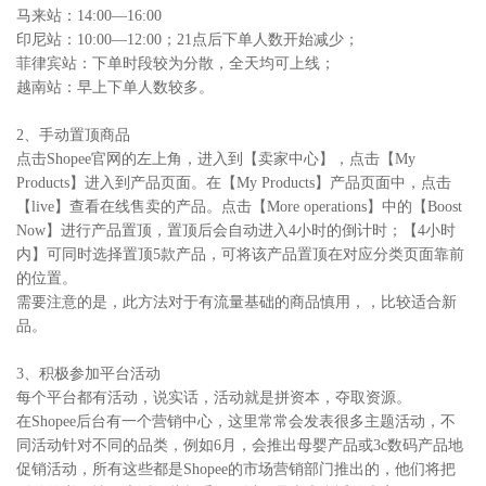
马来站：14:00—16:00
印尼站：10:00—12:00；21点后下单人数开始减少；
菲律宾站：下单时段较为分散，全天均可上线；
越南站：早上下单人数较多。
2、手动置顶商品
点击Shopee官网的左上角，进入到【卖家中心】，点击【My
Products】进入到产品页面。在【My Products】产品页面中，点击
【live】查看在线售卖的产品。点击【More operations】中的【Boost
Now】进行产品置顶，置顶后会自动进入4小时的倒计时；【4小时
内】可同时选择置顶5款产品，可将该产品置顶在对应分类页面靠前
的位置。
需要注意的是，此方法对于有流量基础的商品慎用，，比较适合新
品。
3、积极参加平台活动
每个平台都有活动，说实话，活动就是拼资本，夺取资源。
在Shopee后台有一个营销中心，这里常常会发表很多主题活动，不
同活动针对不同的品类，例如6月，会推出母婴产品或3c数码产品地
促销活动，所有这些都是Shopee的市场营销部门推出的，他们将把