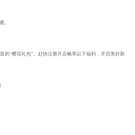
；
通。
富的“樱花礼包”。赶快注册开店畅享以下福利，开启美好新
租