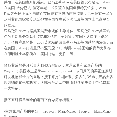
共性，在英国也可以看到。亚马逊和eBay在英国都设有站点，eBay
在美国“大势已去”但万年老二的位置在英国坐得稳妥许多，Wish、
Etsy等全球上线的电商在英国也有不俗的市场流量，另外还有一些在
欧洲其他国家极度活跃但在英国存在感不强以及英国本土电商平台
的盘点。
亚马逊和eBay占据英国消费市场的主导地位。亚马逊和eBay英国站
点的月活量分别是4.17亿和2.45亿，要知道，英国的人口不过6800
万。值得注意的是，eBay英国站的流量是亚马逊英国站的的59%，而
在美国，eBay的流量只有亚马逊1/4，表明eBay英国站的竞争力和存
在感明显比本部所在—美国（站）更胜一筹。
紧随其后的是月活量为1940万的Etsy；主营家具和家居产品的
Wayfair；英国本土品牌—notonthehighstreet，节日期间购买互送亲朋
好友礼物和卡片的圣地；接下来是“国际版拼多多”，Wish，产品大多
以闪购促销形式售卖，大部分产品从中国直邮到消费者手中也是其
一大特征。
接下来对榜单剩余的电商平台做简单梳理：
·主营家用产品的平台： Trouva,、ManoMano、Trouva,、ManoMano