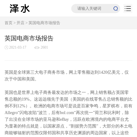
首页
>
开店
>
英国电商市场报告
英国电商市场报告
2021-03-17
2601
英国是全球第三大电子商务市场，网上零售额达到1420亿美元，仅
次于中国和美国。
英国也是世界上电子商务最发达的市场之一，网上销售额占英国零
售总额的19%。这远远领先于美国（美国的在线零售占总销售额的比
例不到12%）。欧洲的电商市场可是说是百家争鸣，星罗棋布，前有
Allegro“闪电攻陷”波兰，后有bol.com“再次统一”荷兰和比利时，除
了出没在全球市场的亚马逊和eBay，活跃在欧洲境内的电商平台尤
为显著的特点就是，以国家原点，“割据势力范围”，大部分的本土电
商能够辐射的范围仅限邻国和共享历史渊源的周边国家，以上这些