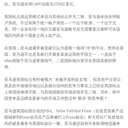
站。亚马逊全球GMV估值为3350亿美元。
英国站点就运营模式来说与其他站点并无二致。亚马逊未设全球账
户系统。不过有两个统一账户系统—一个位于欧洲，一个位于北
美。同一企业在同一地区注册亚马逊账号后无需重复注册即可在该
地区内的多个国家之间上架产品。
在美国，亚马逊通常被卖家们认为是唯一值得“冲”的平台。然而在英
国，亚马逊不过是卖家们开展多渠道运营的手段之一，一是由于
eBay相较于亚马逊更接地气，二是国际输出更符合英国卖家的脾
胃。
亚马逊英国站点有时被视为 "未被开发的处女地"，但其他平台望尘
莫及的市场领导地位以及难分伯仲的竞争力事实上已经在英国站点
上体现得淋漓尽致，与其他国家的市场表现并无二致。另外，有中
国资本及品牌卖家参与的市场又何愁没有“厮杀”和竞争呢？
亚马逊英国站推出包括FBA、Seller Fulfilled Prime（自发货卖家产品
能辐射到Prime会员且产品将被打上Prime标志）和大部分广告投放在
内的诸多服务与美国站如出一辙。亚马逊还设有许多欧洲物流服务