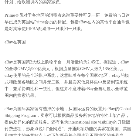
计划，给欧洲境内的卖家减负。
Prime会员对于各地区的消费者来说重要性可见一斑，免费的当日达
早已成为英国站Prime会员的标配。包括eBay在内的其他平台通常也
是对卖家使用FBA配送睁一只眼闭一只眼。
eBay在英国
eBay是英国第2大线上购物平台，月活量约为2.45亿。据报道，eBay
的全球GMV为900亿美元，根据流量推算GMV大致为135亿美元。
eBay使用的是全球帐户系统，这意味着在每个国家/地区，eBay的模
式和政策各地区之间并无二致，并且卖家信息将集中反馈到该系统
中，兼采协调性和一致性。但这并不意味着eBay会自动显示全球范
围内的搜索结果。
eBay为国际卖家留有选择的余地，从国际运费的设置到eBay的Global
Shipping Program，卖家可以根据商品服务所在地的特性上架产品，
提供差异化的配送服务。还有名为international site visibility的升级版
付费选项，形象点说叫“全网通”。开通此项功能的卖家在美国、英国
和加拿大的任意站点上架下架新品都会同步到不同地区的账号当