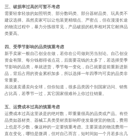
三、破损率过高的可暂不考虑
需要轻拿轻放的如照明类、部分数码类、部分器材品类、玩具类不
建议选择。虽然卖家可以让包装更精细点、严密点，但在漫漫长途
的物流过程中，暴力分拣很常见，产品破损的机率相对其它耐摔品
类要高。
四、受季节影响的品类慎重考虑
新手卖家一般自己创业在做，若你在公司做则另当别论。自己创业
资金有限、每分钱都得省点花，后面要花钱的太多了，若选择受季
节影响的品类，单就进货，季节每一变化，自己就要提前重新进新
品，背后占用的资金累积加多，所以选择一年四季均可卖的品类非
常重要。
虽说速卖通卖向全球，但你知道，很多品类因个别国家访问、销售
占比高，若季节一过，其它国家很难补上你过往销量。
五、运费成本过高的慎重考虑
运费成本过高这里谈是的绝对数，即重量很高的品类或产品。有些
品类如器材类、器械工具类受材质影响即使发最便宜的物流，费用
上也是不少数，像这种的一定要慎重考虑。主要渠道的物流费用一
直在变化，哪怕是微调，但对自己而言，短时间如一个月若多出几