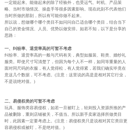
一定能起来。能做起来的除了经验外，也受运气、时机、产品策
略、当时市场情况、操盘手等很多因素影响。现在此刻不代表他们
当时所做的那刻，所以有可能你做不起来。
所以说，想做哪个哪个类目不如问问自己适合哪个类目，结合当下
自己的资金情况、人员、优势以做安排。如若不知，以下是分享的
思路：
一、纠纷率、退货率高的可暂不考虑
纠纷率、退货率高的一般与尺码有关，典型如服装、鞋类、婚纱礼
服类。即使尺寸写清楚了，但因为每个人不一样，如同等重量的人
面对同尺码的衣服，有人觉得松，有人觉得紧，若我们确实毕竟在
意这几个数据，可不考虑。(注意：这里说的高是是相对其它行业，
不是说绝对值。)
二、易侵权类的可暂不考虑
玩具、服饰类容易侵权，如若一旦被盯上，轻则投入资源所推的产
品被删除，重则店铺被关，不值当。所以新手卖家选择所做类目
时，此因素一定要考虑上。(注意：易侵权类只是说相对其它类目更
容易侵权或被盯，不是绝对值。)