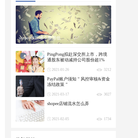
shopee收款哪个费用低
PingPong拟赴深交所上市，跨境
通股东被动减持公司股份超1%
2021-01-26
3212
PayPal账户须知 “ 风控审核&资金
冻结政策 ”
2021-03-17
3027
shopee店铺流水怎么弄
2021-02-05
1734