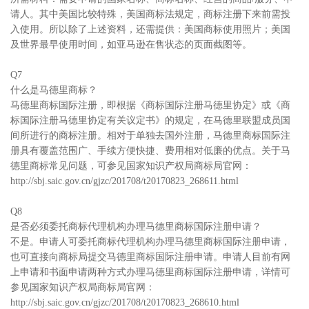
请人。其中美国比较特殊，美国商标法规定，商标注册下来前需投
入使用。所以除了上述资料，还需提供：美国商标使用照片；美国
及世界最早使用时间，如亚马逊在售状态的页面截图等。
Q7
什么是马德里商标？
马德里商标国际注册，即根据《商标国际注册马德里协定》或《商
标国际注册马德里协定有关议定书》的规定，在马德里联盟成员国
间所进行的商标注册。相对于单独去国外注册，马德里商标国际注
册具有覆盖范围广、手续方便快捷、费用相对低廉的优点。关于马
德里商标常见问题，可参见国家知识产权局商标局官网：
http://sbj.saic.gov.cn/gjzc/201708/t20170823_268611.html
Q8
是否必须委托商标代理机构办理马德里商标国际注册申请？
不是。申请人可委托商标代理机构办理马德里商标国际注册申请，
也可直接向商标局提交马德里商标国际注册申请。申请人目前有网
上申请和书面申请两种方式办理马德里商标国际注册申请，详情可
参见国家知识产权局商标局官网：
http://sbj.saic.gov.cn/gjzc/201708/t20170823_268610.html