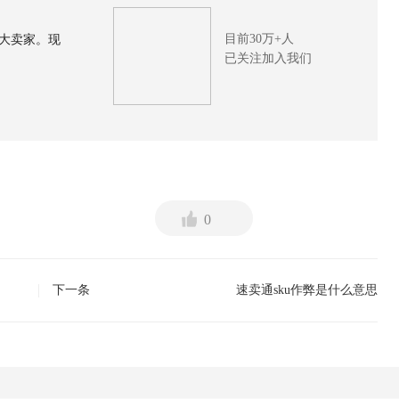
目前30万+人
大卖家。现
已关注加入我们
0
）
下一条
速卖通sku作弊是什么意思
上一条