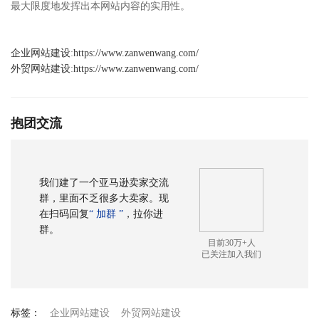
最大限度地发挥出本网站内容的实用性。
企业网站建设
:
https://www.zanwenwang.com/
外贸网站建设
:
https://www.zanwenwang.com/
抱团交流
我们建了一个亚马逊卖家交流
群，里面不乏很多大卖家。现
在扫码回复
“ 加群 ”
，拉你进
群。
目前30万+人
已关注加入我们
标签：
企业网站建设
外贸网站建设