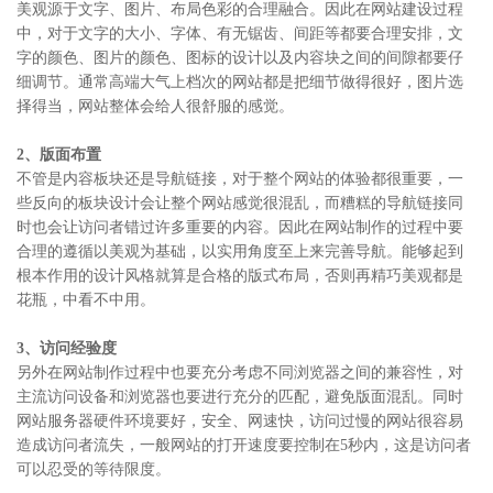
美观源于文字、图片、布局色彩的合理融合。因此在网站建设过程
中，对于文字的大小、字体、有无锯齿、间距等都要合理安排，文
字的颜色、图片的颜色、图标的设计以及内容块之间的间隙都要仔
细调节。通常高端大气上档次的网站都是把细节做得很好，图片选
择得当，网站整体会给人很舒服的感觉。
2、版面布置
不管是内容板块还是导航链接，对于整个网站的体验都很重要，一
些反向的板块设计会让整个网站感觉很混乱，而糟糕的导航链接同
时也会让访问者错过许多重要的内容。因此在网站制作的过程中要
合理的遵循以美观为基础，以实用角度至上来完善导航。能够起到
根本作用的设计风格就算是合格的版式布局，否则再精巧美观都是
花瓶，中看不中用。
3、访问经验度
另外在网站制作过程中也要充分考虑不同浏览器之间的兼容性，对
主流访问设备和浏览器也要进行充分的匹配，避免版面混乱。同时
网站服务器硬件环境要好，安全、网速快，访问过慢的网站很容易
造成访问者流失，一般网站的打开速度要控制在5秒内，这是访问者
可以忍受的等待限度。