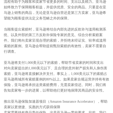
流程有助于为顾客和卖家节省更多的时间、支出以及精力。亚马逊
始终致力于保障顾客权益，并提供优质、安全的商品。只要是在亚
马逊上销售的商品，无论是亚马逊自营还是第三方卖家，亚马逊希
望能为顾客提供法定义务范畴之外的保障。
当顾客提出索赔时，亚马逊将结合内部先进的反欺诈与滥用检测系
统、以及外部的第三方反欺诈保险专家的意见、综合分析索赔案
件。我们将向卖家呈现合理的索赔，并拒绝未经证实、轻率或滥用
索赔的案例。亚马逊会帮助提前甄别索赔的有效性，卖家不需要自
行调查。
亚马逊将支付1,000美元以下的索赔，帮助节省卖家的时间和支出
对向卖家提出的1,000美元以下、且合理的意外财产损失和人身伤害
索赔，亚马逊将直接解决并支付。事实上，1,000美元以下的索赔占
亚马逊商城所有索赔案例的80%以上。如果卖家合规运营并持有有效
保险，亚马逊将承担这类索赔费用，无需卖家偿还。同时，我们将
告知卖家每一步的进展，以帮助他们更好地保障其商品的安全性。
推出亚马逊保险加速器项目（Amazon Insurance Accelerator），帮助
卖家以更便捷、实惠的方式获得保障
卖家需要持有商品责任保险，这是亚马逊一贯的要求。目前，我们