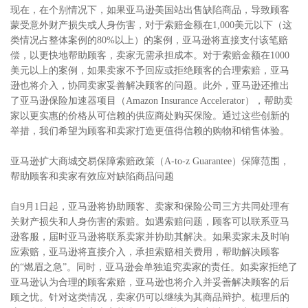
现在，在个别情况下，如果亚马逊美国站出售缺陷商品，导致顾客
蒙受意外财产损失或人身伤害，对于索赔金额在1,000美元以下（这
类情况占整体案例的80%以上）的案例，亚马逊将直接支付该笔赔
偿，以更快地帮助顾客，卖家无需承担成本。对于索赔金额在1000
美元以上的案例，如果卖家不予回应或拒绝顾客的合理索赔，亚马
逊也将介入，协同卖家妥善解决顾客的问题。此外，亚马逊还推出
了亚马逊保险加速器项目（Amazon Insurance Accelerator），帮助卖
家以更实惠的价格从可信赖的供应商处购买保险。通过这些创新的
举措，我们希望为顾客和卖家打造更值得信赖的购物和销售体验。
亚马逊扩大商城交易保障索赔政策（A-to-z Guarantee）保障范围，
帮助顾客和卖家有效应对缺陷商品问题
自9月1日起，亚马逊将协助顾客、卖家和保险公司三方共同处理有
关财产损失和人身伤害的索赔。如遇索赔问题，顾客可以联系亚马
逊客服，届时亚马逊将联系卖家并协助其解决。如果卖家未及时响
应索赔，亚马逊将直接介入，承担索赔相关费用，帮助解决顾客
的“燃眉之急”。同时，亚马逊会单独追究卖家的责任。如卖家拒绝了
亚马逊认为合理的顾客索赔，亚马逊也将介入并妥善解决顾客的后
顾之忧。针对这类情况，卖家仍可以继续为其商品辩护。梳理后的