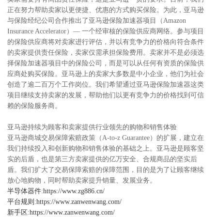
正在努力帮助卖家以更便捷、优惠的方式购买保险。为此，亚马逊
与保险经纪公司合作推出了亚马逊保险加速器项目（Amazon
Insurance Accelerator）— 一个经审核的保险供应商网络。参与项目
的保险供应商将对卖家进行评估，并以有竞争力的价格向符合条件
的卖家提供责任保险，卖家仅需承担保险费用。卖家并不是必须选
择保险加速器项目中的保险公司，而是可以从任何有资质的保险供
应商处购买保险。亚马逊上的卖家大多数是中小企业，他们为社会
创造了逾二百万个工作岗位。我们希望通过亚马逊保险加速器这类
项目继续支持卖家的发展，帮助他们以更有竞争力的价格找到可信
赖的保险服务商。
亚马逊持续为顾客和卖家提供行业领先的购物和销售体验
亚马逊商城交易保障索赔政策（A-to-z Guarantee）的扩展，建立在
我们持续投入和创新购物和销售体验的基础之上。亚马逊是顾客坚
实的后盾，也是第三方卖家提供的亿万安全、合规商品的坚实后
盾。我们扩大了交易保障索赔的保障范围，目的是为了让顾客继续
放心地购物，同时帮助卖家提升销量、发展业务。
半导体器件
:
https://www.zg886.cn/
平台规则
:
https://www.zanwenwang.com/
新手区
:
https://www.zanwenwang.com/