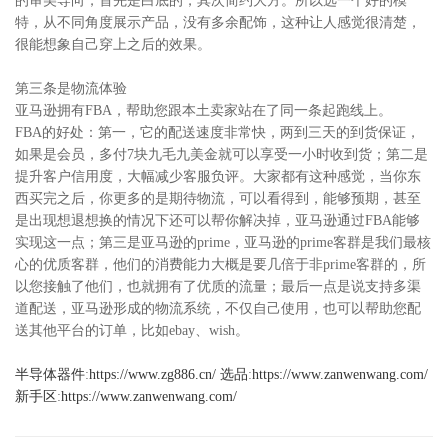
的审美导向，首先是白底的，其次简约大方。所以选一个好的模
特，从不同角度展示产品，没有多余配饰，这种让人感觉很清楚，
很能想象自己穿上之后的效果。
第三条是物流体验
亚马逊拥有FBA，帮助您跟本土卖家站在了同一条起跑线上。
FBA的好处：第一，它的配送速度非常快，两到三天的到货保证，
如果是会员，多付7块九毛九美金就可以享受一小时收到货；第二是
提升客户信用度，大幅减少客服负评。大家都有这种感觉，当你东
西买完之后，你更多的是期待物流，可以看得到，能够预期，甚至
是出现想退想换的情况下还可以帮你解决掉，亚马逊通过FBA能够
实现这一点；第三是亚马逊的prime，亚马逊的prime客群是我们最核
心的优质客群，他们的消费能力大概是要几倍于非prime客群的，所
以您接触了他们，也就拥有了优质的流量；最后一点是说支持多渠
道配送，亚马逊形成的物流系统，不仅自己使用，也可以帮助您配
送其他平台的订单，比如ebay、wish。
半导体器件
:
https://www.zg886.cn/
选品
:
https://www.zanwenwang.com/
新手区
:
https://www.zanwenwang.com/