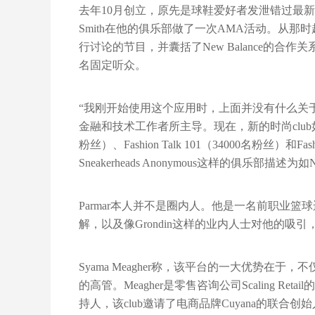
去年10月创立，原先是球鞋爱好者发泄错过最新款球
Smith在他的俱乐部做了一次AMA活动。从那时
行讨论的节目，并囊括了New Balance的合作关系负责人J
名固定听众。
“我刚开始使用这个应用时，上面并没有什么关于运动鞋的讨
金融和技术工作者所主导。现在，新的时尚club如潮般
粉丝）、Fashion Talk 101（34000名粉丝）和Fashi
Sneakerheads Anonymous这样的俱乐部描
Parmar本人并不是圈内人。他是一名前职业
解，以及像Grondin这样的业内人士对他的吸引，让“Sn
Syama Meagher称，该平台的一大优势在于
的高管。Meagher是零售咨询公司Scaling Retail的
持人，该club邀请了电商品牌Cuyana的联合创始人Shil