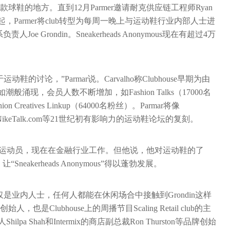
鞋的地方。直到12月Parmer邀请耐克供应链工程师Ryan
起，Parmer将club转型为每周一晚上与运动鞋行业内部人士进
oe Grondin。Sneakerheads Anonymous现在有超过4万
论，”Parmar说。Carvalho称Clubhouse早期为由
涌现，会员人数不断增加，如Fashion Talks（17000名
on Creatives Linkup（64000名粉丝）。Parmar将像
述为如NikeTalk.com等21世纪初有影响力的运动鞋论坛的复刻。
篮球运动员，现在在金融行业工作。但他说，他对运动鞋的了
eakerheads Anonymous”得以蓬勃发展。
，不仅是业内人士，任何人都能在休闲场合中接触到Grondin这样
创始人，也是Clubhouse上的周播节目Scaling Retail club的主
pa Shah和Intermix的商店副总裁Ron Thurston等品牌创始