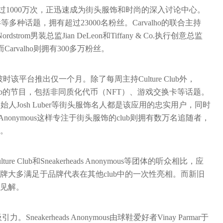
量已超过1000万次，正迅速成为街头服饰和时尚的深入讨论中心。
影等多种话题，拥有超过23000名粉丝。Carvalho的联合主持
rdstrom男装总监Jian DeLeon和Tiffany & Co.执行创意总监
，而Carvalho则拥有300多万粉丝。
e，彼时该平台推出仅一个月。除了每周主持Culture Club外，
club的节目，包括非同质化代币（NFT）、游戏交换卡等话题。
tockX联合创始人Josh Luber等街头服饰名人都是该应用的忠实用户，同时
eads Anonymous这样专注于街头服饰的club则拥有数万名追随者，
。
re Club和Sneakerheads Anonymous等团体的听众相比，应
大多满足于品牌代表在其他club中的一次性亮相。而新旧
见解。
eakerheads Anonymous由球鞋爱好者Vinay Parmar于