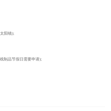
包、太阳镜);
) (玩具和游戏制品节假日需要申请);