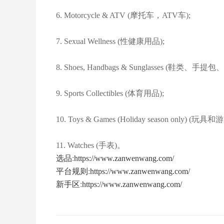
6. Motorcycle & ATV (摩托车，ATV车);
7. Sexual Wellness (性健康用品);
8. Shoes, Handbags & Sunglasses (鞋类、手提
9. Sports Collectibles (体育用品);
10. Toys & Games (Holiday season only
11. Watches (手表)。
选品
:
https://www.zanwenwang.com/
平台规则
:
https://www.zanwenwang.com/
新手区
:
https://www.zanwenwang.com/