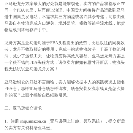
亚马逊龙舟方案最大的好处就是能够锁仓。卖方的产品将都放正在
同一个FBA仓里，从而便当治理。中国卖方间接将产品运载到亚马
逊中国集货发电站，不需求其三方物流或者许其余专递，间接由亚
马逊自有物流完成入口通关、境外监管、税收等简单流水线，把货
物运载到终端存户手中。
龙舟方案是亚马逊对准于FBA头程提出的效劳，比起以往的同类效
劳，龙舟不收取额定的费用，完成一站式物流效劳，升高了物流利
润，减少了运载工夫，让物流变得高效又容易。亚马逊龙舟方案是
一个很不错的FBA头程方式，诸位卖方假如有思忖开新店，物流头
程无妨试试亚马逊龙舟方案！
亚马逊锁仓的好处不言而喻，卖方能够依据本人的实践状况去指名
FBA仓，那样亚马逊仓锁怎样请求、锁仓安装及流水线又是怎么操
作的呢？上面小编给自己细致引见。
三、亚马逊锁仓请求
1、注册 ship.amazon.cn（亚马逊网上订舱、领取系统），提交所需
的卖方有关资料给亚马逊。