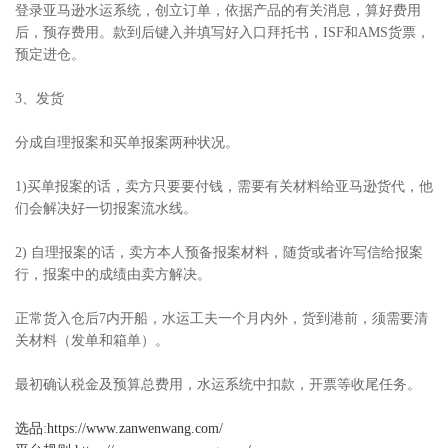
登录亚马逊水运系统，创立订单，依据产品的有关消息，算好费用
后，预存费用。款到后键入并填写好入口拜托书，ISF和AMS货票，
预定进仓。
3、发货
分成自理报案和买单报案两种状况。
1)买单报案的话，卖方只要要付钱，需要有关材料给亚马逊货代，他
们会解决好一切报案流水线。
2) 自理报案的话，卖方本人预备报案材料，随货或者许写信给报案
行，报案中的成绩由卖方解决。
正常货入仓后7内开船，水运工夫一个月内外，货到港前，须需要清
关材料（发单和箱单）。
最初确认税金及预算总费用，水运系统中扣款，开票等收尾任务。
选品
:
https://www.zanwenwang.com/