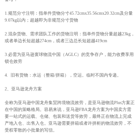
1.规范分寸注明：指单件货物分寸45.72cmx35.56cmx20.32cm及分量
9.07kg以内；超越即为非规范分寸货物
2.混杂货物、需求团队工作的货物注明：指单件货物分量超越23kg，
或者单边长短超越274cm，或者三边总长短超越419cm
3.必需为亚马逊寰球物流中国（AGLC）的竞争存户，能力收费享用
锁仓效劳
4. 旧有货物：水运（整箱/拼箱），空运。临时不国内专递。
2、亚马逊龙舟方案
全称为亚马逊中国龙舟集贸跨境物流效劳，是亚马逊物流Plus方案正
在中国的策略格局。容易来说，亚马逊FBA龙舟方案为中国卖方需
要一站式的运载、仓储、包装和送货等效劳，最终正在物流上完成
产地入仓、出售入仓。亚马逊需要拼箱或者许拼柜的物流效劳，不
受权零散的小批量的写信。